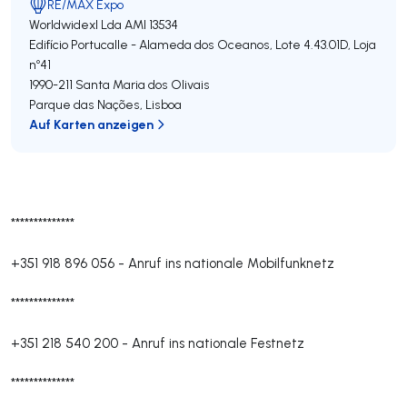
RE/MAX Expo
Worldwidexl Lda
AMI 13534
Edifício Portucalle - Alameda dos Oceanos, Lote 4.43.01D, Loja
nº41
1990-211
Santa Maria dos Olivais
Parque das Nações
,
Lisboa
Auf Karten anzeigen
**************
+351 918 896 056
-
Anruf ins nationale Mobilfunknetz
**************
+351 218 540 200
-
Anruf ins nationale Festnetz
**************