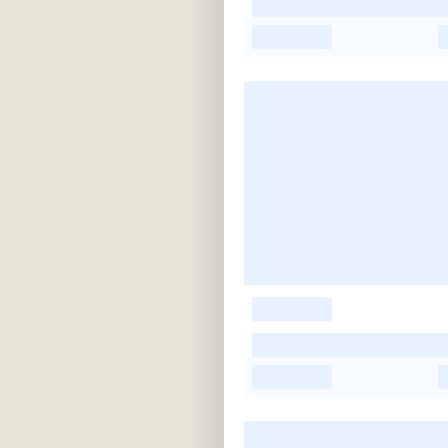
-
-
-
-
-
-
-