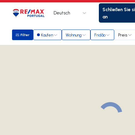
Schließen Sie s
Deutsch
Logo
Zur Startseite
an
Kaufen
Wohnung
Fridão
Preis
Filter
Filter