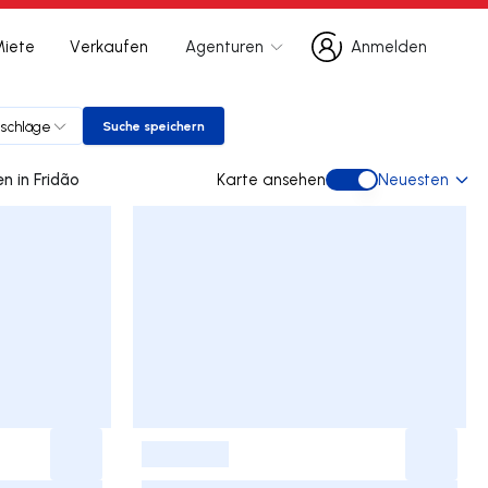
Miete
Verkaufen
Agenturen
Anmelden
Anmelden
schläge
Suche speichern
Suche speichern
0 wohnungen gebraucht kaufen in Fridão
Karte ansehen
Neuesten
Karte ansehen
-