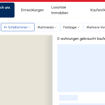
ich uns
Luxuriöse
Entwicklungen
Kaufen/
Immobilien
4+ Schlafzimmer
Multimedia
Feldzüge
Mehrere Vor
Liste der Inserate
-