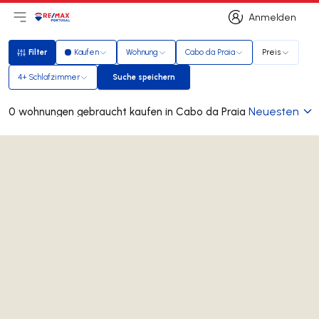
Anmelden
Hauptmenü öffnen
Logo
Zur Startseite
Anmelden
Filter
Kaufen
Wohnung
Cabo da Praia
Preis
Filter
4+ Schlafzimmer
Suche speichern
Suche speichern
Neuesten
0 wohnungen gebraucht kaufen in Cabo da Praia