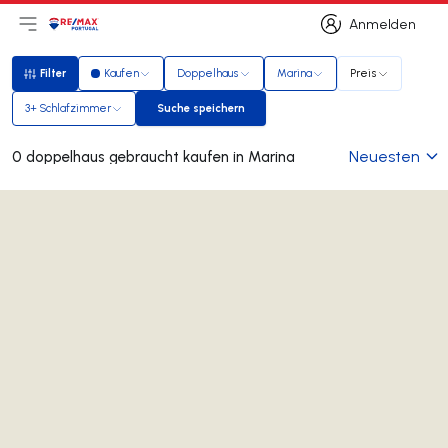
Anmelden
Hauptmenü öffnen
Logo
Zur Startseite
Anmelden
Filter
Kaufen
Doppelhaus
Marina
Preis
Filter
3+ Schlafzimmer
Suche speichern
Suche speichern
Neuesten
0 doppelhaus gebraucht kaufen in Marina