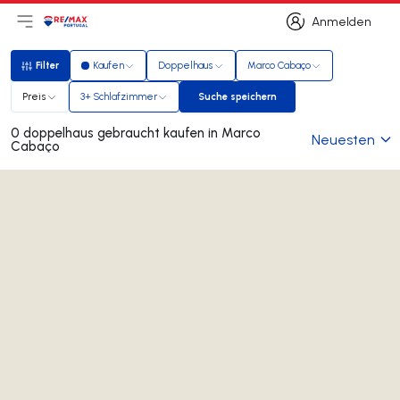
Anmelden
Hauptmenü öffnen
Logo
Zur Startseite
Anmelden
Filter
Kaufen
Doppelhaus
Marco Cabaço
Filter
Preis
3+ Schlafzimmer
Suche speichern
Suche speichern
0 doppelhaus gebraucht kaufen in Marco
Neuesten
Cabaço