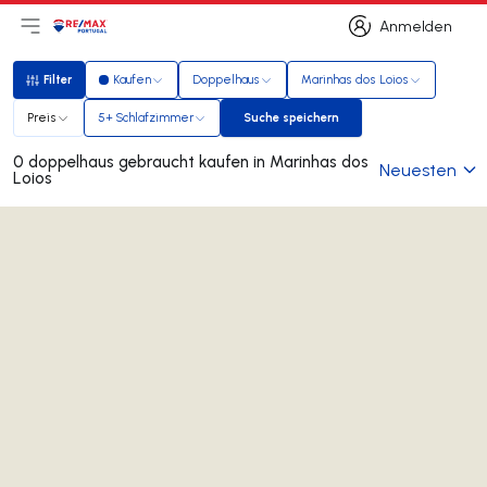
Anmelden
Hauptmenü öffnen
Logo
Zur Startseite
Anmelden
Filter
Kaufen
Doppelhaus
Marinhas dos Loios
Filter
Preis
5+ Schlafzimmer
Suche speichern
Suche speichern
0 doppelhaus gebraucht kaufen in Marinhas dos
Neuesten
Loios