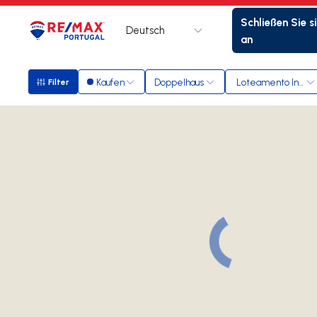
Schließen Sie s
Deutsch
Logo
Zur Startseite
an
Kaufen
Doppelhaus
Loteamento Indust.
Filter
Filter