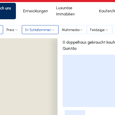
ich uns
Luxuriöse
Entwicklungen
Kaufen/
Immobilien
 do Quintão
Preis
5+ Schlafzimmer
Multimedia
Feldzüge
0 doppelhaus gebraucht kaufen in Loteamento Indus
Quintão
Liste der Inserate
-