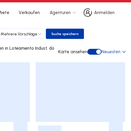
Miete
Verkaufen
Agenturen
Anmelden
Anmelden
Mehrere Vorschläge
Suche speichern
Suche speichern
t. do
Karte ansehen
Neuesten
Karte ansehen
-