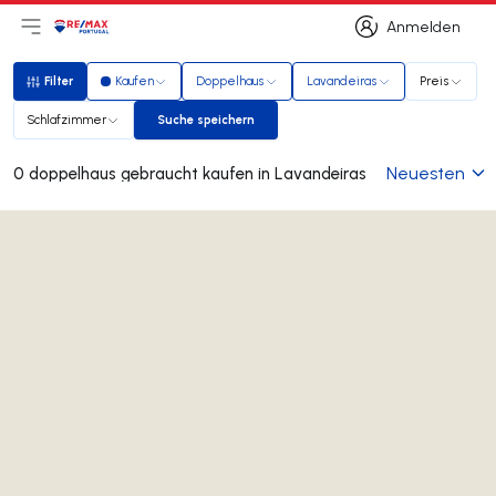
Anmelden
Hauptmenü öffnen
Logo
Zur Startseite
Anmelden
Filter
Kaufen
Doppelhaus
Lavandeiras
Preis
Filter
Schlafzimmer
Suche speichern
Suche speichern
Neuesten
0 doppelhaus gebraucht kaufen in Lavandeiras