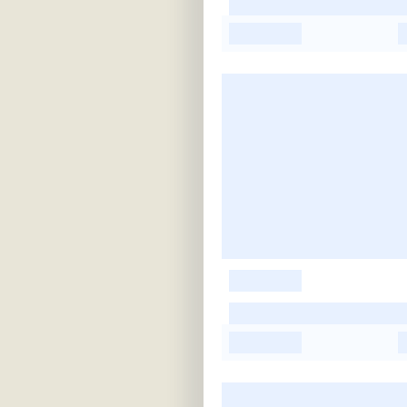
-
-
-
-
-
-
-