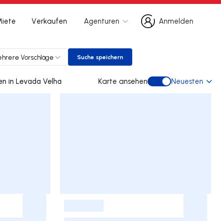
Miete
Verkaufen
Agenturen
Anmelden
Anmelden
hrere Vorschläge
Suche speichern
Suche speichern
0 doppelhaus gebraucht kaufen in Levada Velha
Karte ansehen
Neuesten
Karte ansehen
-