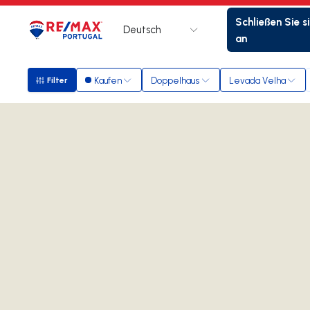
Schließen Sie s
Deutsch
Logo
Zur Startseite
an
Kaufen
Doppelhaus
Levada Velha
Filter
Filter