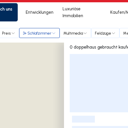
ich uns
Luxuriöse
Entwicklungen
Kaufen/
Immobilien
Preis
3+ Schlafzimmer
Multimedia
Feldzüge
Me
Liste der Inserate
-