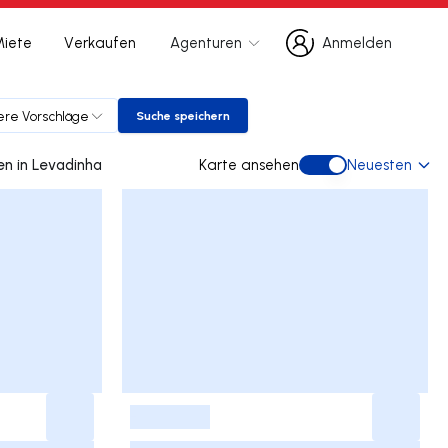
Miete
Verkaufen
Agenturen
Anmelden
Anmelden
re Vorschläge
Suche speichern
Suche speichern
0 doppelhaus gebraucht kaufen in Levadinha
Karte ansehen
Neuesten
Karte ansehen
-