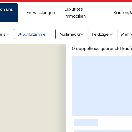
ich uns
Luxuriöse
Entwicklungen
Kaufen/
Immobilien
eis
3+ Schlafzimmer
Multimedia
Feldzüge
Mehre
Liste der Inserate
-