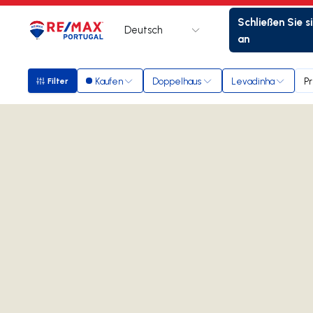
Schließen Sie s
Deutsch
Logo
Zur Startseite
an
Kaufen
Doppelhaus
Levadinha
Pr
Filter
Filter