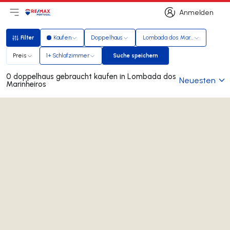
Anmelden
Hauptmenü öffnen
Logo
Zur Startseite
Anmelden
Filter
Kaufen
Doppelhaus
Lombada dos Marinheiros
Filter
Preis
1+ Schlafzimmer
Suche speichern
Suche speichern
0 doppelhaus gebraucht kaufen in Lombada dos
Neuesten
Marinheiros