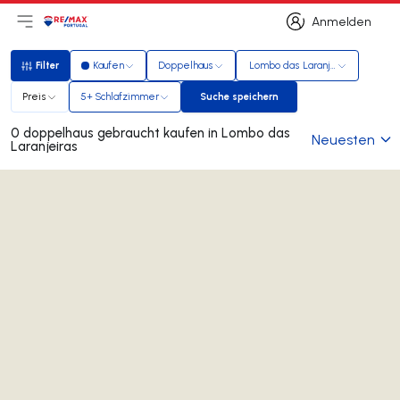
Anmelden
Hauptmenü öffnen
Logo
Zur Startseite
Anmelden
Filter
Kaufen
Doppelhaus
Lombo das Laranjeiras
Filter
Preis
5+ Schlafzimmer
Suche speichern
Suche speichern
0 doppelhaus gebraucht kaufen in Lombo das
Neuesten
Laranjeiras