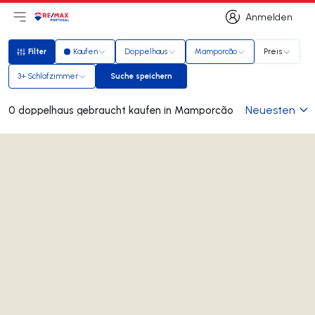
Anmelden
Hauptmenü öffnen
Logo
Zur Startseite
Anmelden
Filter
Kaufen
Doppelhaus
Mamporcão
Preis
Filter
3+ Schlafzimmer
Suche speichern
Suche speichern
Neuesten
0 doppelhaus gebraucht kaufen in Mamporcão