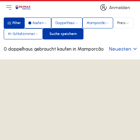
Anmelden
Hauptmenü öffnen
Logo
Zur Startseite
Anmelden
Filter
Kaufen
Doppelhaus
Mamporcão
Preis
Filter
4+ Schlafzimmer
Suche speichern
Suche speichern
Neuesten
0 doppelhaus gebraucht kaufen in Mamporcão