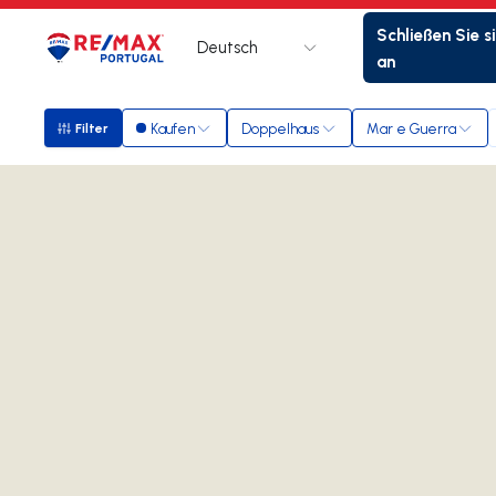
Schließen Sie s
Deutsch
Logo
Zur Startseite
an
Kaufen
Doppelhaus
Mar e Guerra
Filter
Filter