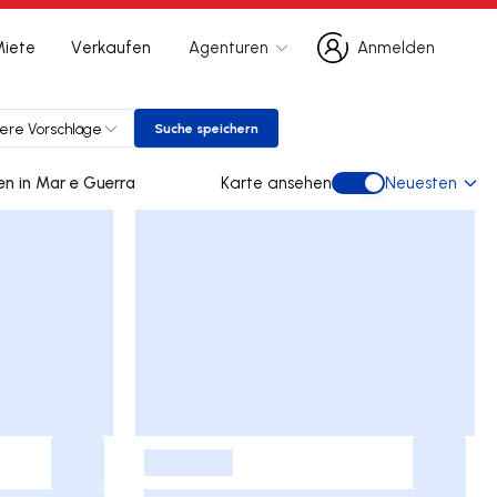
Miete
Verkaufen
Agenturen
Anmelden
Anmelden
ere Vorschläge
Suche speichern
Suche speichern
0 doppelhaus gebraucht kaufen in Mar e Guerra
Karte ansehen
Neuesten
Karte ansehen
-