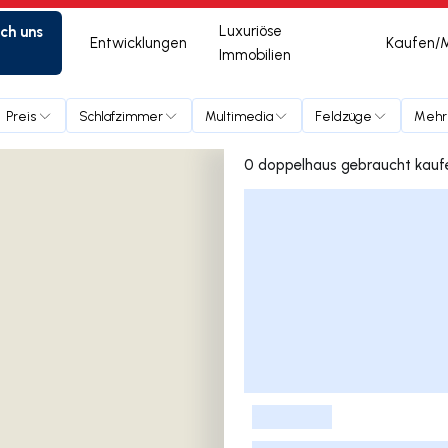
ich uns
Luxuriöse
Entwicklungen
Kaufen/
Immobilien
Preis
Schlafzimmer
Multimedia
Feldzüge
Mehr
Liste der Inserate
-