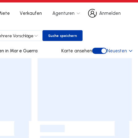
Miete
Verkaufen
Agenturen
Anmelden
Anmelden
hrere Vorschläge
Suche speichern
Suche speichern
0 doppelhaus gebraucht kaufen in Mar e Guerra
Karte ansehen
Neuesten
Karte ansehen
-