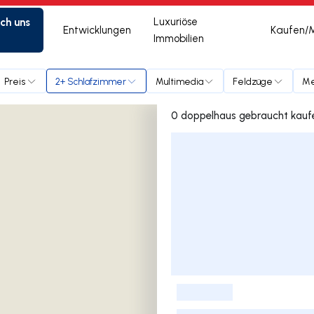
ich uns
Luxuriöse
Entwicklungen
Kaufen/
Immobilien
Preis
2+ Schlafzimmer
Multimedia
Feldzüge
Me
Liste der Inserate
-