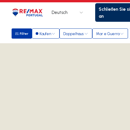
Schließen Sie s
Deutsch
Logo
Zur Startseite
an
Kaufen
Doppelhaus
Mar e Guerra
Filter
Filter