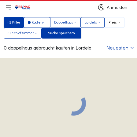
Anmelden
Hauptmenü öffnen
Logo
Zur Startseite
Anmelden
Filter
Kaufen
Doppelhaus
Lordelo
Preis
Filter
3+ Schlafzimmer
Suche speichern
Suche speichern
Neuesten
0 doppelhaus gebraucht kaufen in Lordelo