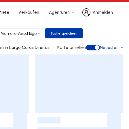
Miete
Verkaufen
Agenturen
Anmelden
Anmelden
Mehrere Vorschläge
Suche speichern
Suche speichern
0 doppelhaus gebraucht kaufen in Largo Caras Direitas
Karte ansehen
Neuesten
Karte ansehen
-