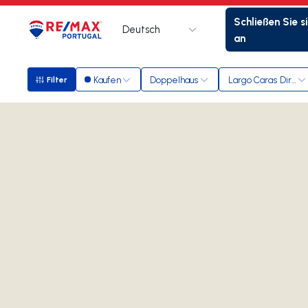
Schließen Sie s
Deutsch
Logo
Zur Startseite
an
Kaufen
Doppelhaus
Largo Caras Direit
Filter
Filter