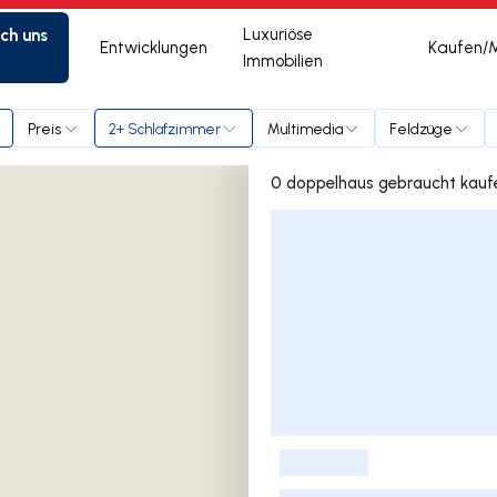
ich uns
Luxuriöse
Entwicklungen
Kaufen/
Immobilien
as
Preis
2+ Schlafzimmer
Multimedia
Feldzüge
Liste der Inserate
-