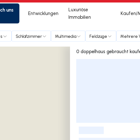
ich uns
Luxuriöse
Entwicklungen
Kaufen/
Immobilien
is
Schlafzimmer
Multimedia
Feldzüge
Mehrere V
Liste der Inserate
-