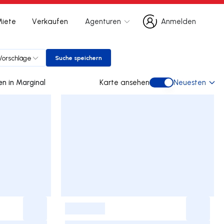
Miete
Verkaufen
Agenturen
Anmelden
Anmelden
orschläge
Suche speichern
Suche speichern
0 doppelhaus gebraucht kaufen in Marginal
Karte ansehen
Neuesten
Karte ansehen
-