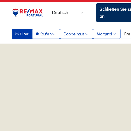
Schließen Sie s
Deutsch
Logo
Zur Startseite
an
Kaufen
Doppelhaus
Marginal
Pre
Filter
Filter