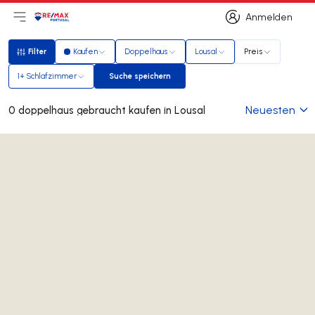
Anmelden
Hauptmenü öffnen
Logo
Zur Startseite
Anmelden
Filter
Kaufen
Doppelhaus
Lousal
Preis
Filter
1+ Schlafzimmer
Suche speichern
Suche speichern
Neuesten
0 doppelhaus gebraucht kaufen in Lousal