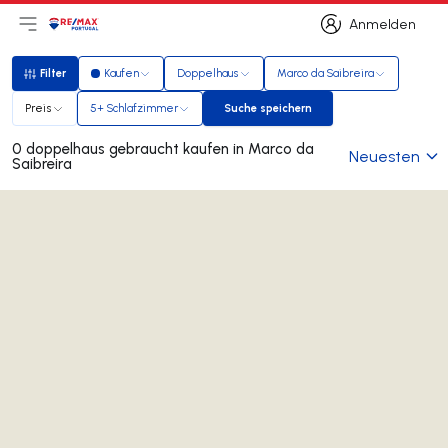
Anmelden
Hauptmenü öffnen
Logo
Zur Startseite
Anmelden
Filter
Kaufen
Doppelhaus
Marco da Saibreira
Filter
Preis
5+ Schlafzimmer
Suche speichern
Suche speichern
0 doppelhaus gebraucht kaufen in Marco da
Neuesten
Saibreira