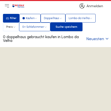
Anmelden
Hauptmenü öffnen
Logo
Zur Startseite
Anmelden
Filter
Kaufen
Doppelhaus
Lombo da Velha
Filter
Preis
5+ Schlafzimmer
Suche speichern
Suche speichern
0 doppelhaus gebraucht kaufen in Lombo da
Neuesten
Velha