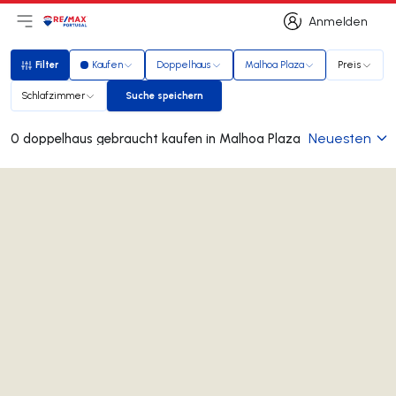
Anmelden
Hauptmenü öffnen
Logo
Zur Startseite
Anmelden
Filter
Kaufen
Doppelhaus
Malhoa Plaza
Preis
Filter
Schlafzimmer
Suche speichern
Suche speichern
Neuesten
0 doppelhaus gebraucht kaufen in Malhoa Plaza