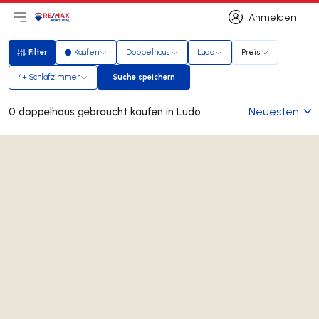
Anmelden
Hauptmenü öffnen
Logo
Zur Startseite
Anmelden
Filter
Kaufen
Doppelhaus
Ludo
Preis
Filter
4+ Schlafzimmer
Suche speichern
Suche speichern
Neuesten
0 doppelhaus gebraucht kaufen in Ludo