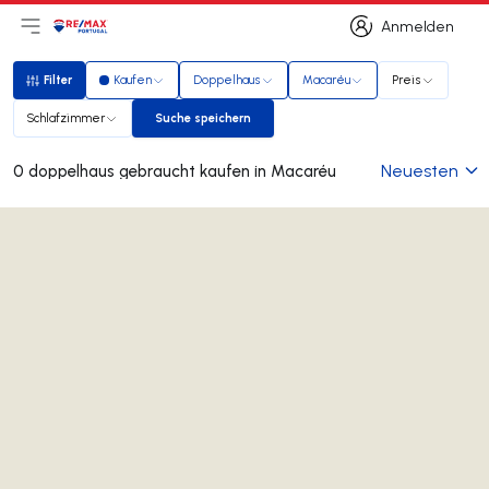
Anmelden
Hauptmenü öffnen
Logo
Zur Startseite
Anmelden
Filter
Kaufen
Doppelhaus
Macaréu
Preis
Filter
Schlafzimmer
Suche speichern
Suche speichern
Neuesten
0 doppelhaus gebraucht kaufen in Macaréu