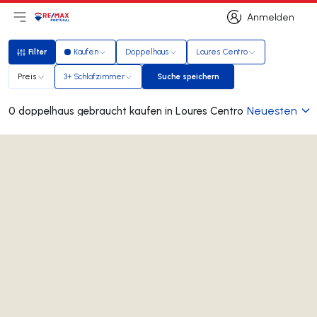
Anmelden
Hauptmenü öffnen
Logo
Zur Startseite
Anmelden
Filter
Kaufen
Doppelhaus
Loures Centro
Filter
Preis
3+ Schlafzimmer
Suche speichern
Suche speichern
Neuesten
0 doppelhaus gebraucht kaufen in Loures Centro