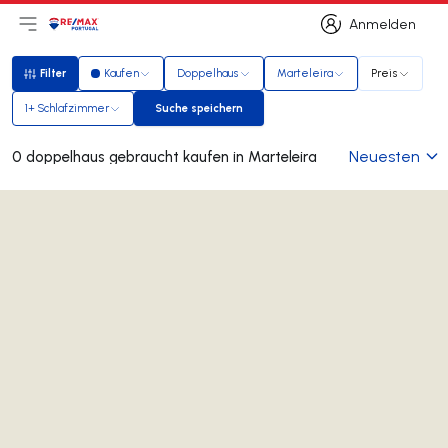
Anmelden
Hauptmenü öffnen
Logo
Zur Startseite
Anmelden
Filter
Kaufen
Doppelhaus
Marteleira
Preis
Filter
1+ Schlafzimmer
Suche speichern
Suche speichern
Neuesten
0 doppelhaus gebraucht kaufen in Marteleira