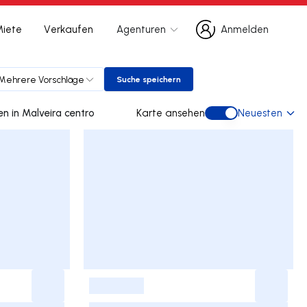
Miete
Verkaufen
Agenturen
Anmelden
Anmelden
Mehrere Vorschläge
Suche speichern
Suche speichern
0 doppelhaus gebraucht kaufen in Malveira centro
Karte ansehen
Neuesten
Karte ansehen
-