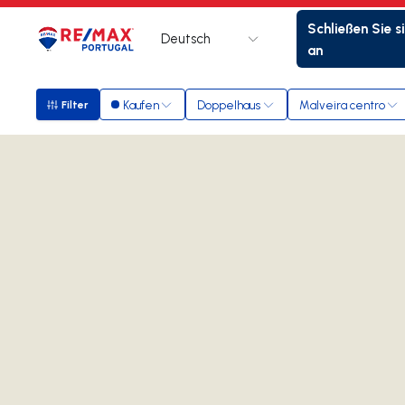
Schließen Sie s
Deutsch
Logo
Zur Startseite
an
Kaufen
Doppelhaus
Malveira centro
Filter
Filter