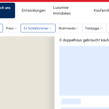
ich uns
Luxuriöse
Entwicklungen
Kaufen/
Immobilien
Preis
5+ Schlafzimmer
Multimedia
Feldzüge
Liste der Inserate
-