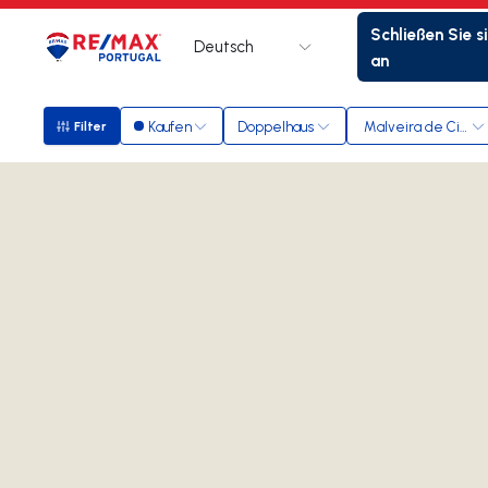
Schließen Sie s
Deutsch
Logo
Zur Startseite
an
Kaufen
Doppelhaus
Malveira de Cima
Filter
Filter