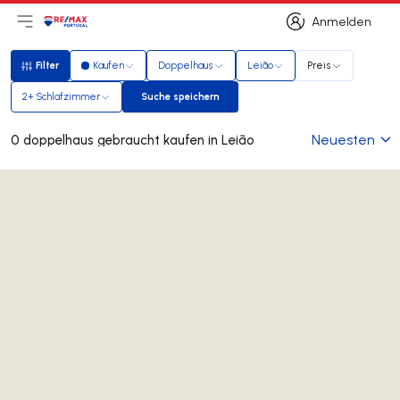
Anmelden
Hauptmenü öffnen
Logo
Zur Startseite
Anmelden
Filter
Kaufen
Doppelhaus
Leião
Preis
Filter
2+ Schlafzimmer
Suche speichern
Suche speichern
Neuesten
0 doppelhaus gebraucht kaufen in Leião