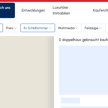
ich uns
Luxuriöse
Entwicklungen
Kaufen/
Immobilien
te
Preis
4+ Schlafzimmer
Multimedia
Feldzüge
Liste der Inserate
-