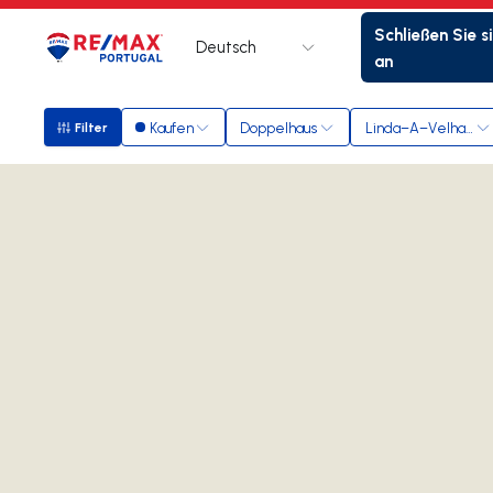
Schließen Sie s
Deutsch
Logo
Zur Startseite
an
Kaufen
Doppelhaus
Linda–A–Velha Nor
Filter
Filter