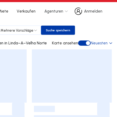
Miete
Verkaufen
Agenturen
Anmelden
Anmelden
Mehrere Vorschläge
Suche speichern
Suche speichern
0 doppelhaus gebraucht kaufen in Linda–A–Velha Norte
Karte ansehen
Neuesten
Karte ansehen
-