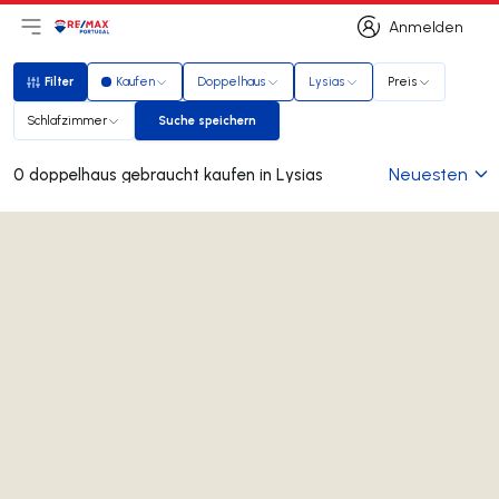
Anmelden
Hauptmenü öffnen
Logo
Zur Startseite
Anmelden
Filter
Kaufen
Doppelhaus
Lysias
Preis
Filter
Schlafzimmer
Suche speichern
Suche speichern
Neuesten
0 doppelhaus gebraucht kaufen in Lysias