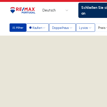
Schließen Sie s
Deutsch
Logo
Zur Startseite
an
Kaufen
Doppelhaus
Lysias
Preis
Filter
Filter