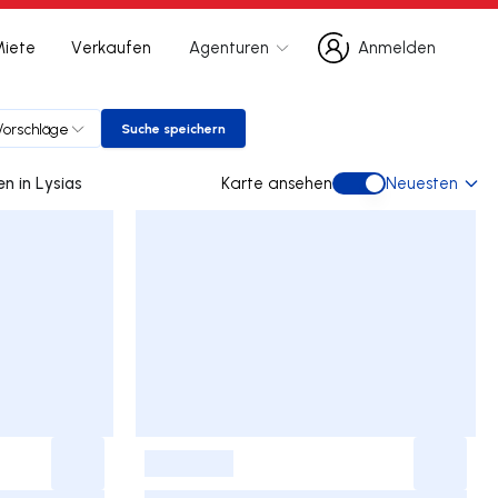
Miete
Verkaufen
Agenturen
Anmelden
Anmelden
orschläge
Suche speichern
Suche speichern
0 doppelhaus gebraucht kaufen in Lysias
Karte ansehen
Neuesten
Karte ansehen
-