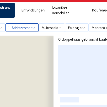
ich uns
Luxuriöse
Entwicklungen
Kaufen/
Immobilien
1+ Schlafzimmer
Multimedia
Feldzüge
Mehrere V
Liste der Inserate
-