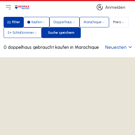
Anmelden
Hauptmenü öffnen
Logo
Zur Startseite
Anmelden
Filter
Kaufen
Doppelhaus
Marachique
Preis
Filter
5+ Schlafzimmer
Suche speichern
Suche speichern
Neuesten
0 doppelhaus gebraucht kaufen in Marachique