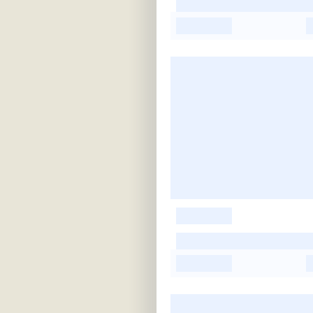
-
-
-
-
-
-
-