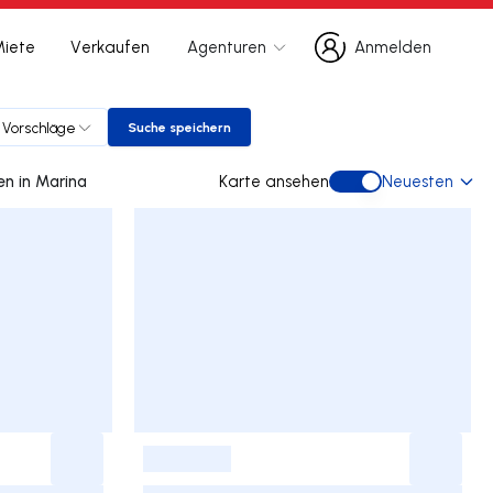
Miete
Verkaufen
Agenturen
Anmelden
Anmelden
Vorschläge
Suche speichern
Suche speichern
0 doppelhaus gebraucht kaufen in Marina
Karte ansehen
Neuesten
Karte ansehen
-