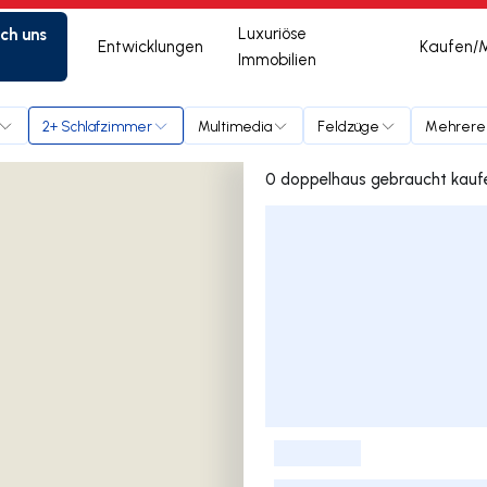
ich uns
Luxuriöse
Entwicklungen
Kaufen/
Immobilien
2+ Schlafzimmer
Multimedia
Feldzüge
Mehrere 
Liste der Inserate
-