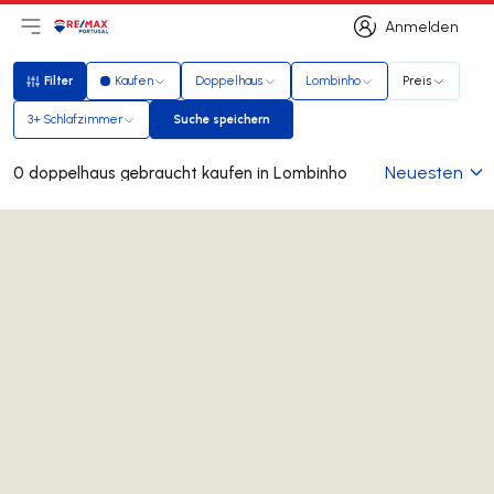
Anmelden
Hauptmenü öffnen
Logo
Zur Startseite
Anmelden
Filter
Kaufen
Doppelhaus
Lombinho
Preis
Filter
3+ Schlafzimmer
Suche speichern
Suche speichern
Neuesten
0 doppelhaus gebraucht kaufen in Lombinho