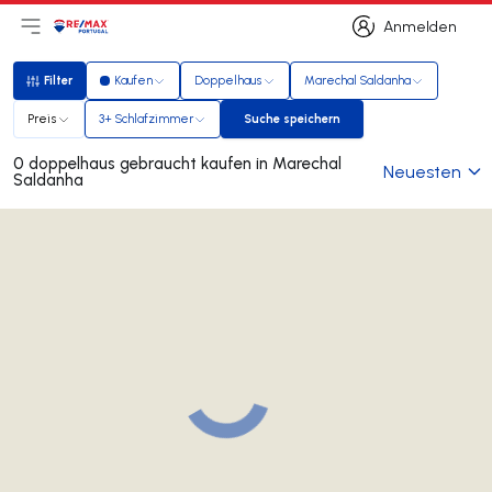
Anmelden
Hauptmenü öffnen
Logo
Zur Startseite
Anmelden
Filter
Kaufen
Doppelhaus
Marechal Saldanha
Filter
Preis
3+ Schlafzimmer
Suche speichern
Suche speichern
0 doppelhaus gebraucht kaufen in Marechal
Neuesten
Saldanha