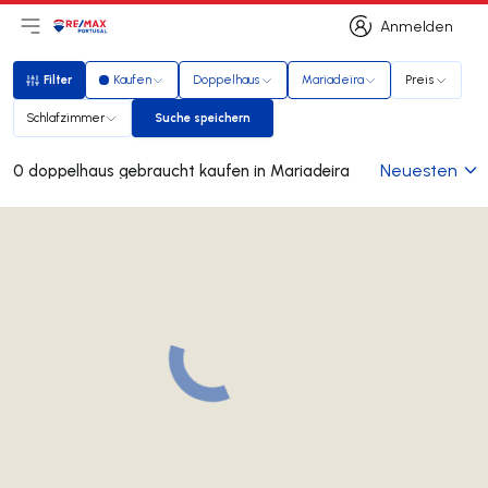
Anmelden
Hauptmenü öffnen
Logo
Zur Startseite
Anmelden
Filter
Kaufen
Doppelhaus
Mariadeira
Preis
Filter
Schlafzimmer
Suche speichern
Suche speichern
Neuesten
0 doppelhaus gebraucht kaufen in Mariadeira