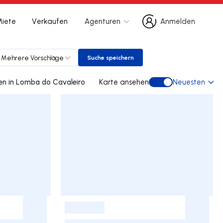
Miete
Verkaufen
Agenturen
Anmelden
Anmelden
Mehrere Vorschläge
Suche speichern
Suche speichern
0 doppelhaus gebraucht kaufen in Lomba do Cavaleiro
Karte ansehen
Neuesten
Karte ansehen
-