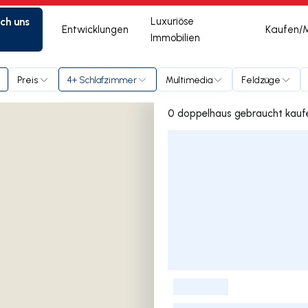
ich uns
Luxuriöse
Entwicklungen
Kaufen/
Immobilien
o
Preis
4+ Schlafzimmer
Multimedia
Feldzüge
Liste der Inserate
-