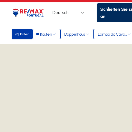
Schließen Sie s
Deutsch
Logo
Zur Startseite
an
Kaufen
Doppelhaus
Lomba do Cavaleir
Filter
Filter