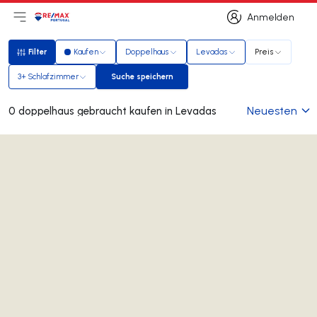
Anmelden
Hauptmenü öffnen
Logo
Zur Startseite
Anmelden
Filter
Kaufen
Doppelhaus
Levadas
Preis
Filter
3+ Schlafzimmer
Suche speichern
Suche speichern
Neuesten
0 doppelhaus gebraucht kaufen in Levadas