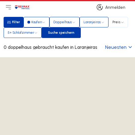
Anmelden
Hauptmenü öffnen
Logo
Zur Startseite
Anmelden
Filter
Kaufen
Doppelhaus
Laranjeiras
Preis
Filter
5+ Schlafzimmer
Suche speichern
Suche speichern
Neuesten
0 doppelhaus gebraucht kaufen in Laranjeiras