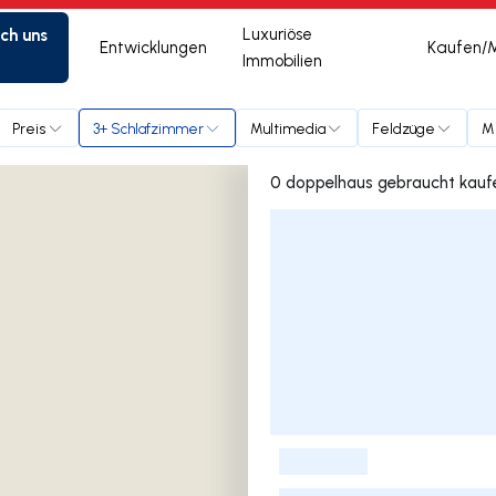
ich uns
Luxuriöse
Entwicklungen
Kaufen/
Immobilien
Preis
3+ Schlafzimmer
Multimedia
Feldzüge
M
Liste der Inserate
-