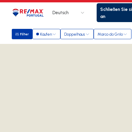
Schließen Sie s
Deutsch
Logo
Zur Startseite
an
Kaufen
Doppelhaus
Marco do Grilo
Filter
Filter