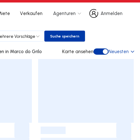
Miete
Verkaufen
Agenturen
Anmelden
Anmelden
ehrere Vorschläge
Suche speichern
Suche speichern
0 doppelhaus gebraucht kaufen in Marco do Grilo
Karte ansehen
Neuesten
Karte ansehen
-