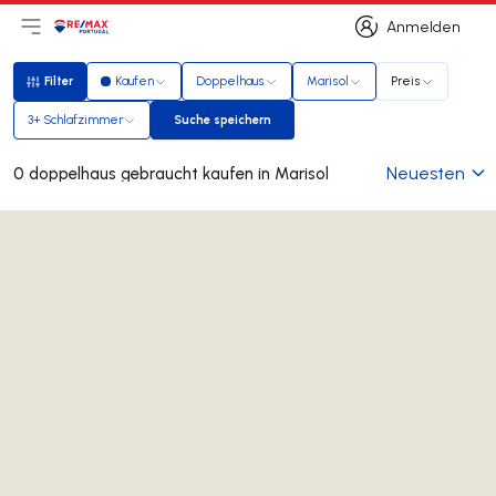
Anmelden
Hauptmenü öffnen
Logo
Zur Startseite
Anmelden
Filter
Kaufen
Doppelhaus
Marisol
Preis
Filter
3+ Schlafzimmer
Suche speichern
Suche speichern
Neuesten
0 doppelhaus gebraucht kaufen in Marisol