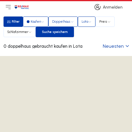
Anmelden
Hauptmenü öffnen
Logo
Zur Startseite
Anmelden
Filter
Kaufen
Doppelhaus
Lota
Preis
Filter
Schlafzimmer
Suche speichern
Suche speichern
Neuesten
0 doppelhaus gebraucht kaufen in Lota