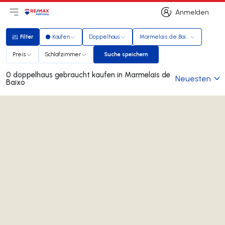
Anmelden
Hauptmenü öffnen
Logo
Zur Startseite
Anmelden
Filter
Kaufen
Doppelhaus
Marmelais de Baixo
Filter
Preis
Schlafzimmer
Suche speichern
Suche speichern
0 doppelhaus gebraucht kaufen in Marmelais de
Neuesten
Baixo