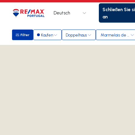
Schließen Sie s
Deutsch
Logo
Zur Startseite
an
Kaufen
Doppelhaus
Marmelais de Baix
Filter
Filter