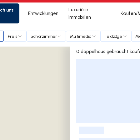
ich uns
Luxuriöse
Entwicklungen
Kaufen/
Immobilien
o
Preis
Schlafzimmer
Multimedia
Feldzüge
Me
Liste der Inserate
-