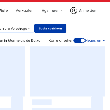
Miete
Verkaufen
Agenturen
Anmelden
Anmelden
hrere Vorschläge
Suche speichern
Suche speichern
0 doppelhaus gebraucht kaufen in Marmelais de Baixo
Karte ansehen
Neuesten
Karte ansehen
-