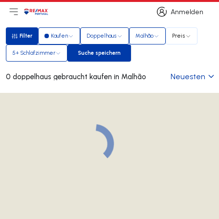
Anmelden
Hauptmenü öffnen
Logo
Zur Startseite
Anmelden
Filter
Kaufen
Doppelhaus
Malhão
Preis
Filter
5+ Schlafzimmer
Suche speichern
Suche speichern
Neuesten
0 doppelhaus gebraucht kaufen in Malhão