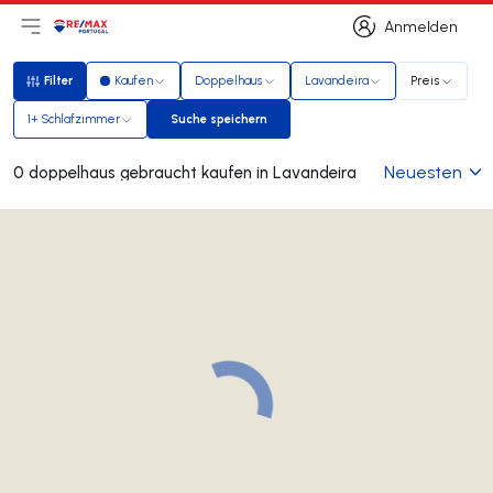
Anmelden
Hauptmenü öffnen
Logo
Zur Startseite
Anmelden
Filter
Kaufen
Doppelhaus
Lavandeira
Preis
Filter
1+ Schlafzimmer
Suche speichern
Suche speichern
Neuesten
0 doppelhaus gebraucht kaufen in Lavandeira