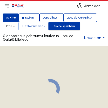
Anmelden
Hauptmenü öffnen
Logo
Zur Startseite
Anmelden
Filter
Kaufen
Doppelhaus
Liceu de Gaia/Biblioteca
Filter
Preis
2+ Schlafzimmer
Suche speichern
Suche speichern
0 doppelhaus gebraucht kaufen in Liceu de
Neuesten
Gaia/Biblioteca