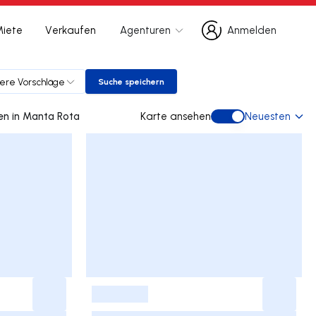
Miete
Verkaufen
Agenturen
Anmelden
Anmelden
ere Vorschläge
Suche speichern
Suche speichern
0 doppelhaus gebraucht kaufen in Manta Rota
Karte ansehen
Neuesten
Karte ansehen
-