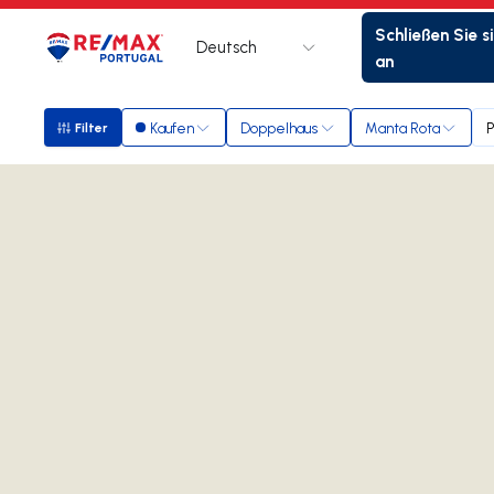
Schließen Sie s
Deutsch
Logo
Zur Startseite
an
Kaufen
Doppelhaus
Manta Rota
P
Filter
Filter