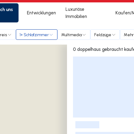
ich uns
Luxuriöse
Entwicklungen
Kaufen/
Immobilien
reis
1+ Schlafzimmer
Multimedia
Feldzüge
Mehr
Liste der Inserate
-